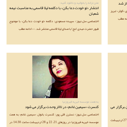
از شد
متن ترانه را بخوانید و دانلود کنید:
انتشار «تو خودت دعا بکن» با دکلمه لیلا قاسمی به مناسبت نیمه
«کوثر» تبریز
شعبان
مه مطلب
اختصاصی سل.نیوز/ سپیده مسعودی: دکلمه «تو خودت دعا بکن» با موضوع
ظهور حضرت مهدی (عج) با صدای لیلا قاسمی منتشر شد. >> ادامه مطلب
به همت موسسه خیریه فیروزنیا
 برگزار می
کنسرت «سیمین غانم» در تالار وحدت برگزار می شود
اختصاصی سل.نیوز/ نسترن قلی پور: کنسرت بانوان «سیمین غانم» به همت
اختصاصی سل.نیوز/ آتوسا معماری: کنسرت بانوان گروه «مهوار» 27 اردیبهشت
موسسه خیریه فیروزنیا در روزهای 21، 22 و 28 اردیبهشت ساعت 14:30 در