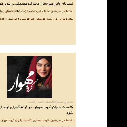
ثبت نام اولین هنرستان دخترانه موسیقی در تبریز آغ
اختصاصی سل.نیوز/ طاها خاتمی: هنرستان دخترانه هنرهای زیبای 
برای اولین بار در رشته «موسیقی» هنرجو ثبت نام می کند. >> ادا
به سرپرستی و خوانندگی «مهناز روستا»
کنسرت بانوان گروه «مهوار» در فرهنگسرای نیاوران
شود