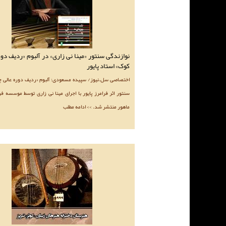
نوازندگی سنتور «مینا نی زاری» در آلبوم «ردیف دو
کوک» استاد پایور
اختصاصی سل.نیوز/ سپیده مسعودی: آلبوم «ردیف دوره عالی چ
سنتور اثر فرامرز پایور با اجرای مینا نی زاری توسط موسسه ف
ماهور منتشر شد. >> ادامه مطلب