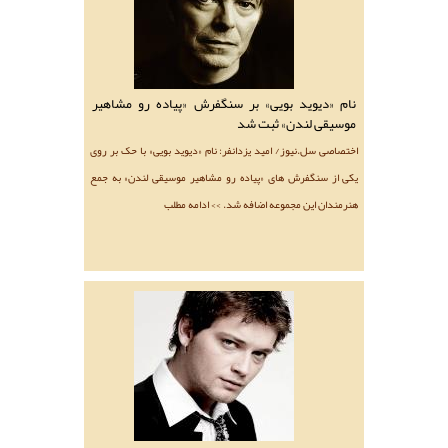
نام «دیوید بویی» بر سنگفرش «پیاده رو مشاهیر
موسیقی لندن» ثبت شد
اختصاصی سل.نیوز/ امید یزدانفر: نام «دیوید بویی» با حک بر روی
یکی از سنگفرش های «پیاده رو مشاهیر موسیقی لندن» به جمع
هنرمندان این مجموعه اضافه شد. >> ادامه مطلب