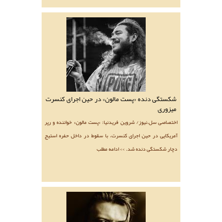
شکستگی دنده «پست مالون» در حین اجرای کنسرت
میزوری
اختصاصی سل.نیوز/ شروین فریدنیا: «پست مالون» خواننده و رپر
آمریکایی در حین اجرای کنسرت، با سقوط در داخل حفره استیج
دچار شکستگی دنده شد. >> ادامه مطلب