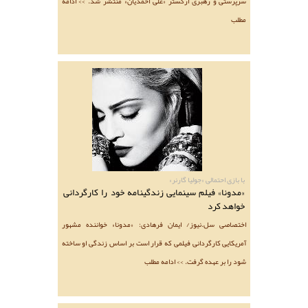
سرپرستی و رهبری ارکستر «علی احمدیان» منتشر شد. >> ادامه
مطلب
با بازی احتمالی «جولیا گارنر»
«مدونا» فیلم سینمایی زندگینامه خود را کارگردانی
خواهد کرد
اختصاصی سل.نیوز/ ایمان فرهادی: «مدونا» خواننده مشهور
آمریکایی کارگردانی فیلمی که قرار است بر اساس زندگی او ساخته
شود را بر عهده گرفت. >> ادامه مطلب