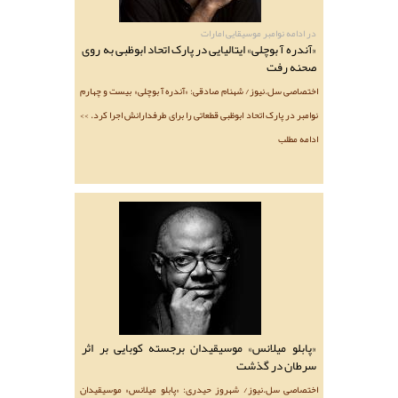
در ادامه نوامبر موسیقایی امارات
«آندره آ بوچلی» ایتالیایی در پارک اتحاد ابوظبی به روی
صحنه رفت
اختصاصی سل.نیوز/ شهنام صادقی: «آندره آ بوچلی» بیست و چهارم
نوامبر در پارک اتحاد ابوظبی قطعاتی را برای طرفدارانش اجرا کرد. >>
ادامه مطلب
«پابلو میلانس» موسیقیدان برجسته کوبایی بر اثر
سرطان در گذشت
اختصاصی سل.نیوز/ شهروز حیدری: «پابلو میلانس» موسیقیدان