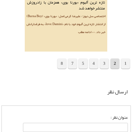
تازه ترین آلبوم «بورنا بوی» همزمان با زادروزش
منتشر خواهد شد
اختصاصی سل.نیوز/ علیرضا کرمی اصل: «بورنا بوی» (Burna Boy)
از انتشار تازه ترین آلبوم خود با نام «love, Damini» به طرفدارانش
خبر داد. >> ادامه مطلب
8
7
5
4
3
2
1
مجموع 153 خبر
ارسال نظر
عنوان نظر :