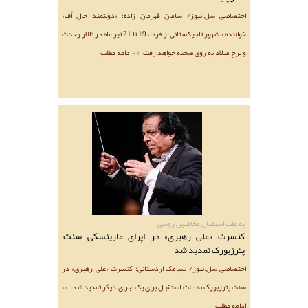
اختصاصی سل.نیوز/ سامان قهرمان زاده: «دولتمند خال اُف»
خواننده مشهور تاجیکستانی از فردا، 19 تا 21 تیر ماه در تالار وحدت
و برج میلاد به روی صحنه خواهد رفت. >> ادامه مطلب
به علت استقبال مخاطبین روسی
کنسرت «علی رهبری» در اپرای مارینسکی سنت
پترزبورک تمدید شد
اختصاصی سل.نیوز/ سیامک اردستانی: کنسرت «علی رهبری» در
سنت پترزبورگ به علت استقبال برای یک اجرای دیگر تمدید شد. >>
ادامه مطلب