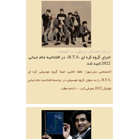
در کنار خوانندگی «جی هوپ» در «لالوپالوزا»
اجرای گروه کره ای «B.T.S» در افتتاحیه جام جهانی
2022 تایید شد
اختصاصی سل.نیوز/ طاها خاتمی: فیفا گروه موسیقی کره ای
«B.T.S» را به عنوان گروه موسیقی در مراسم افتتاحیه جام‌ جهانی
فوتبال 2022 معرفی کرد. >> ادامه مطلب