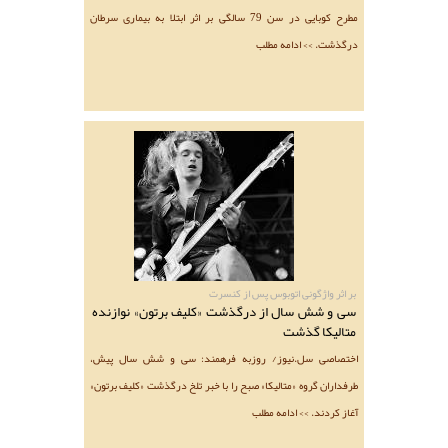
مطرح کوبایی در سن 79 سالگی بر اثر ابتلا به بیماری سرطان
درگذشت. >> ادامه مطلب
بر اثر واژگونی اتوبوس پس از کنسرت
سی و شش سال از درگذشت «کلیف برتون» نوازنده
متالیکا گذشت
اختصاصی سل.نیوز/ روزبه فرهمند: سی و شش سال پیش،
طرفداران گروه «متالیکا» صبح را با خبر تلخ درگذشت «کلیف برتون»
آغاز کردند. >> ادامه مطلب