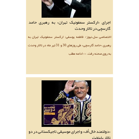
اجرای «ارکستر سمفونیک تهران» به رهبری حامد
گارسچی در تالار وحدت
اختصاصی سل.نیوز/ فاطمه یوسفی: ارکستر سمفونیک تهران به
رهبری «حامد گارسچی» طی روزهای 30 و 31 تیر ماه در تالار وحدت
به روی صحنه رفت. >> ادامه مطلب
«دولتمند خال اُف» و اجرای موسیقی تاجیکستانی در دو
تالار پایتخت