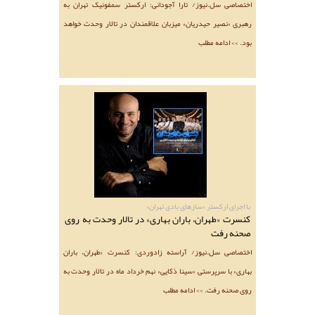
اختصاصی سل.نیوز/ تارا آجودانی: ارکستر سمفونیک تهران به
رهبری «نصیر حیدریان» میزبان علاقمندان در تالار وحدت خواهد
بود. >> ادامه مطلب
با اجرای ارکستر «سازهای بادی تهران»
کنسرت «طهران، باران بهاری» در تالار وحدت به روی
صحنه رفت
اختصاصی سل.نیوز/ آراسته زادوردی: کنسرت «طهران، باران
بهاری» با سرپرستی «سینا ذکایی» نهم خرداد ماه در تالار وحدت به
روی صحنه رفت. >> ادامه مطلب