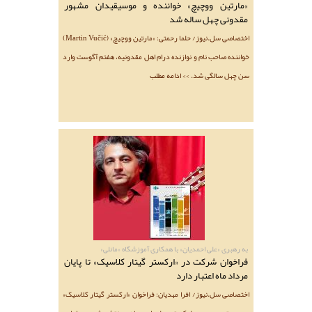
«مارتین ووچیچ» خواننده و موسیقیدان مشهور
مقدونی چهل ساله شد
اختصاصی سل.نیوز/ حلما رحمتی: «مارتین ووچیچ» (Martin Vučić)
خواننده صاحب نام و نوازنده درام اهل مقدونیه، هفتم آگوست وارد
سن چهل سالگی شد. >> ادامه مطلب
به رهبری «علی احمدیان» با همکاری آموزشگاه «مانلی»
فراخوان شرکت در «ارکستر گیتار کلاسیک» تا پایان
مرداد ماه اعتبار دارد
اختصاصی سل.نیوز/ افرا مهدیان: فراخوان «ارکستر گیتار کلاسیک»