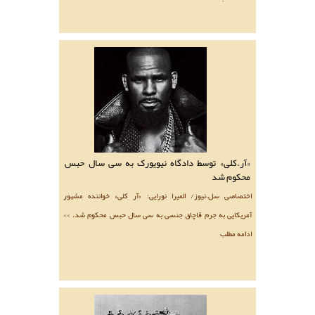
«آر.کلی» توسط دادگاه نیویورک به سی سال حبس
محکوم شد
اختصاصی سل.نیوز/ المیرا نورایی: «آر کلی» خواننده مشهور
آمریکایی به جرم قاچاق جنسی به سی سال حبس محکوم شد. >>
ادامه مطلب