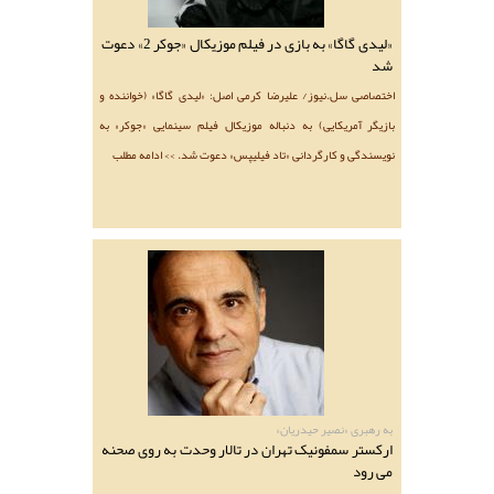
«لیدی گاگا» به بازی در فیلم موزیکال «جوکر 2» دعوت
شد
اختصاصی سل.نیوز/ علیرضا کرمی اصل: «لیدی گاگا» (خواننده و
بازیگر آمریکایی) به دنباله موزیکال فیلم سینمایی «جوکر» به
نویسندگی و کارگردانی «تاد فیلیپس» دعوت شد. >> ادامه مطلب
به رهبری «نصیر حیدریان»
ارکستر سمفونیک تهران در تالار وحدت به روی صحنه
می رود