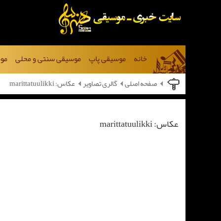
خانه
موسیقی پاپ
موسیقی سنتی و محلی
موس
صفحه اصلی
گالری تصاویر
عکاس: marittatuulikki
عکاس: marittatuulikki