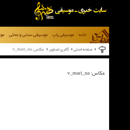
خانه
موسیقی پاپ
موسیقی سنتی و محلی
موس
صفحه اصلی
گالری تصاویر
عکاس: v_mari_na
عکاس: v_mari_na