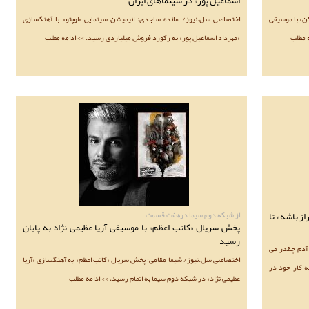
اسماعیل پور» در سینماهای ایران
ن» با موسیقی
اختصاصی سل.نیوز/ مائده ساجدی: انیمیشن سینمایی «لوپتو» با آهنگسازی
 مطلب
«مهرداد اسماعیل پور» به رکورد فروش میلیاردی رسید. >> ادامه مطلب
ز باشه» تا
از شبکه دوم سیما درهفت قسمت
پخش سریال «کاتب اعظم» با موسیقی آریا عظیمی نژاد به پایان
رسید
آدم چقدر می
اختصاصی سل.نیوز/ شیما مقامی: پخش سریال «کاتب اعظم» به آهنگسازی «آریا
جید ابراهیم زاده» 25 آذر ماه به کار خود در
عظیمی نژاد» در شبکه دوم سیما به اتمام رسید. >> ادامه مطلب