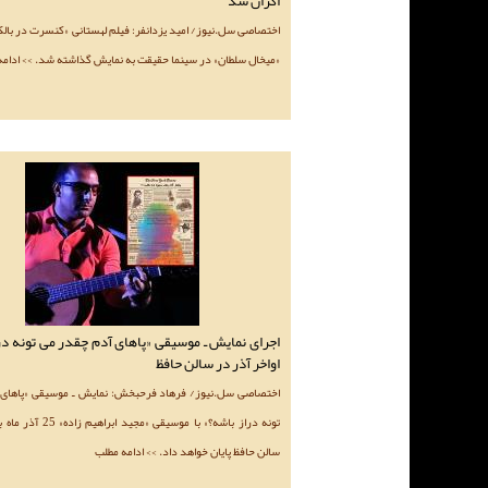
اکران شد
اختصاصی سل.نیوز/ امید یزدانفر: فیلم لهستانی «کنسرت در بالک
«میخال سلطان» در سینما حقیقت به نمایش گذاشته شد. >> ادامه
اجرای نمایش ـ موسیقی «پاهای آدم چقدر می تونه درا
اواخر آذر در سالن حافظ
اختصاصی سل.نیوز/ فرهاد فرحبخش: نمایش ـ موسیقی «پاهای 
تونه دراز باشه؟» با موسیقی «م
سالن حافظ پایان خواهد داد. >> ادامه مطلب