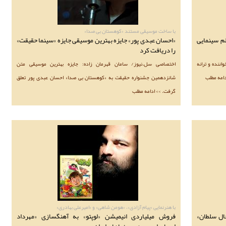
با ساخت موسیقی مستند «کوهستان بی صدا»
م سینمایی
«احسان عبدی پور» جایزه بهترین موسیقی جایزه «سینما حقیقت»
را دریافت کرد
ننده و ترانه
اختصاصی سل.نیوز/ سامان قهرمان زاده: جایزه بهترین موسیقی متن
دامه مطلب
شانزدهمین جشنواره حقیقت به «کوهستان بی‌ صدا» احسان عبدی‌ پور تعلق
گرفت. >> ادامه مطلب
با هنرنمایی «پیام آزادی»، «هومن شاهی» و «امیرعلی بهادری»
ال سلطان»
فروش میلیاردی انیمیشن «لوپتو» به آهنگسازی «مهرداد