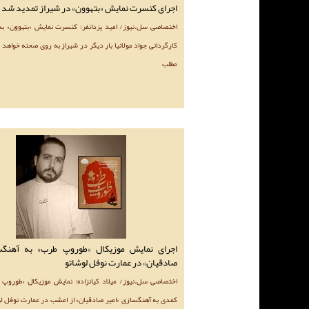
اجرای کنسرت نمایش «بتهوون» در شیراز تمدید شد
اختصاصی سل.نیوز/ امید یزدانفر: کنسرت نمایش «بتهوون» به
کارگردانی جواد مولانیا بار دیگر در شیراز به روی صحنه خواهد 
مطلب
اجرای نمایش موزیکال «طوروپ طرب» به آهنگس
صادقیان» در عمارت نوفل لوشاتو
اختصاصی سل.نیوز/ میلاد کیانزاده: نمایش موزیکال «طوروپ 
کمدی به آهنگسازی «امیر صادقیان» از امشب در عمارت نوفل لو