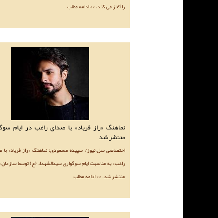
را آغاز می کند. >> ادامه مطلب
نماهنگ «راز فریاد» با صدای راغب در ایام سوگ
منتشر شد
اختصاصی سل.نیوز/ سپیده مسعودی: نماهنگ «راز فریاد» با 
راغب» به مناسبت ایام سوگواری سیدالشهداء (ع) توسط سازمان 
منتشر شد. >> ادامه مطلب