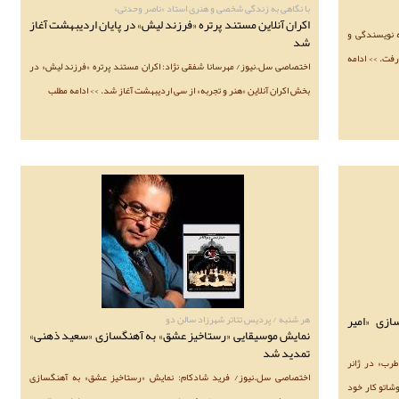
با نگاهی به زندگی شخصی و هنری استاد «ناصر وحدتی»
اکران آنلاین مستند پرتره «فرزند لیش» در پایان اردیبهشت آغاز
 نویسندگی و
شد
رفت. >> ادامه
اختصاصی سل.نیوز/ مهرسانا شفقی نژاد: اکران مستند پرتره «فرزند لیش» در
بخش اکران آنلاین «هنر و تجربه» از سی اردیبهشت آغاز شد. >> ادامه مطلب
ازی «امیر
هر شنبه / پردیس تئاتر شهرزاد سالن دو
نمایش موسیقایی «رستاخیز عشق» به آهنگسازی «سعید ذهنی»
تمدید شد
طرب» در ژانر
اختصاصی سل.نیوز/ فرید شادکام: نمایش «رستاخیز عشق» به آهنگسازی
شاتو کار خود