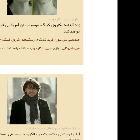
با بازی «دیزی ادگار جونز»
زندگینامه «کارول کینگ» موسیقیدان آمریکایی فیل
خواهد شد
اختصاصی سل.نیوز/ فرید شادکام: زندگینامه «کارول کینگ» خوا
سرای آمریکایی با بازی «دیزی ادگار جونز» ساخته خواهد شد. >> ا
در قالب جشنواره بین المللی «سینما حقیقت»
فیلم لهستانی «کنسرت در بالکن» با موسیقی «میخ