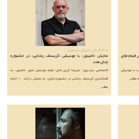
به کارگردانی «داریوش مهرجویی»
ر فیلم های
نمایش «لامینور» با موسیقی «کریستف رضاعی» در جشنواره
چنای هند
ب» با موسیقی
اختصاصی سل.نیوز/ علیرضا کرمی اصل: فیلم موسیقی محور «لامینور» به
ه مطلب
آهنگسازی کریستف رضاعی در جشنواره«چنای» به نمایش درآمد. >> ادامه
مطلب