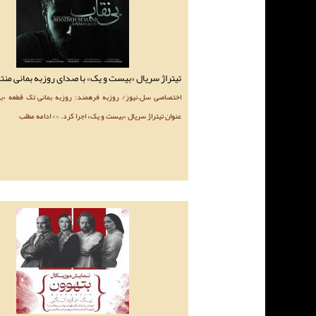
تیتراژ سریال «بیست و یک» با صدای روزبه بمانی من
اختصاصی سل.نیوز/ روزبه فرهمند: روزبه بمانی تک قطعه «بی
عنوان تیتراژ سریال «بیست و یک» اجرا کرد. >> ادامه مطلب