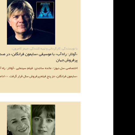
با نویسندگی، کارگردانی و تهیه کنندگی «جیمز کامرون»
«آوتار: راه آب» با موسیقی «سایمون فرانگلن» در صد
پرفروش جهان
اختصاصی سل.نیوز/ مائده ساجدی: فیلم سینمایی «آواتار: راه آ
«سایمون فرانگلن» جز پنج فیلم پرفروش سال قرار گرفت. >> ادام