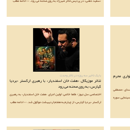
«سعید ذهنی» در پردیس تئاتر شهرزاد به روی صحنه می رود. >> ادامه مطلب
واری محرم
با یک تاخیر سه روزه در تالار وحدت
تئاتر موزیکال «هفت خان اسفندیار» با رهبری ارکستر «بردیا
کیارس» به روی صحنه می رود
صدای «مصطفی
اختصاصی سل.نیوز/ طاها خاتمی: اولین اجرای «هفت خان اسفندیار» به رهبری
سینمایی سوره
ارکستر «بردیا کیارس» از چهارم به هفتم اردیبهشت موکول شد. >> ادامه مطلب