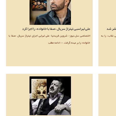
تشر شد
علی لهراسبی تیتراژ سریال «صفا با خانواده» را اجرا کرد
 نقاب» را به
اختصاصی سل.نیوز/ شروین فریدنیا: علی لهرابی اجرای تیتراژ سریال «صفا با
خانواده» را بر عهده گرفت. >> ادامه مطلب