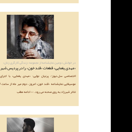
در خوانش دومین نمایشنامه از مجموعه «زندگی کارگری زنان»
«مهدی یغمایی» قطعات «قند خون» را در پردیس شهرز
اختصاصی سل.نیوز/ پرنیان نوایی: «مهدی یغمایی» با اجرای
تئاتر شهرزاد به روی صحنه می رود. >> ادامه مطلب