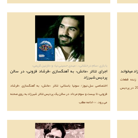
با بازی «سام درخشانی»، «مهدی حسینی نیا» و «نازنین کریمی»
اد میخواند
اجرای تئاتر «مانش» به آهنگسازی «فرشاد فزونی» در سالن
پردیس شهرزاد
 زنده قطعات
اختصاصی سل.نیوز/ سونیا باستانی: تئاتر «مانش» به آهنگسازی «فرشاد
موسیقایی نمایشنامه «قند خون» امروز، دوم مهر ماه از ساعت 20 در پردیس
فزونی» تا بیست و سوم مرداد در سالن یک پردیس تئاتر شهرزاد به روی صحنه
می رود. >> ادامه مطلب