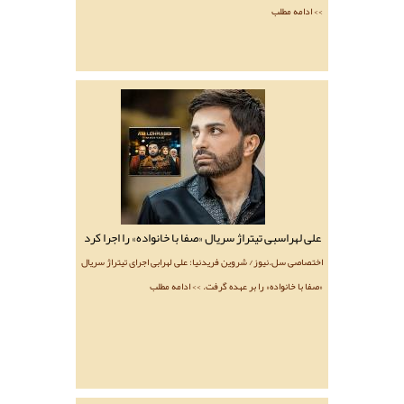
>> ادامه مطلب
علی لهراسبی تیتراژ سریال «صفا با خانواده» را اجرا کرد
اختصاصی سل.نیوز/ شروین فریدنیا: علی لهرابی اجرای تیتراژ سریال
«صفا با خانواده» را بر عهده گرفت. >> ادامه مطلب