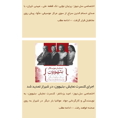
اختصاصی سل.نیوز/ پرنیان نوایی: تک قطعه ملی ـ میهنی «ایران» با
صدای حسام الدین سراج از سوی مرکز موسیقی «مأوا» پیش روی
مخاطبان قرار گرفت. >> ادامه مطلب
اجرای کنسرت نمایش «بتهوون» در شیراز تمدید شد
اختصاصی سل.نیوز/ امید یزدانفر: کنسرت نمایش «بتهوون» به
نویسندگی و کارگردانی جواد مولانیا بار دیگر در شیراز به روی
صحنه خواهد رفت. >> ادامه مطلب