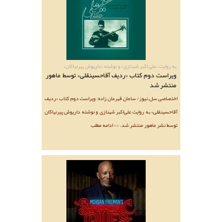
به روایت «علی‌ اکبر شهنازی» و نوشته «داریوش پیرنیاکان»
ویراست دوم کتاب «ردیف آقاحسینقلی» توسط ماهور
منتشر شد
اختصاصی سل.نیوز/ سامان قهرمان زاده: ویراست دوم کتاب «ردیف
آقاحسینقلی» به روایت علی‌اکبر شهنازی و نوشته داریوش پیرنیاکان
توسط نشر ماهور منتشر شد. >> ادامه مطلب