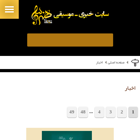
صفحه اصلی
اخبار
اخبار
...
49
48
4
3
2
1
مجموع 1010 خبر