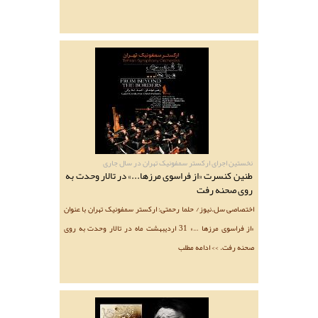
نخستین اجرای ارکستر سمفونیک تهران در سال جاری
طنین کنسرت «از فراسوی مرزها...» در تالار وحدت به
روی صحنه رفت
اختصاصی سل.نیوز/ حلما رحمتی: ارکستر سمفونیک تهران با عنوان
«از فراسوی مرزها …» 31 اردیبهشت ماه در تالار وحدت به روی
صحنه رفت. >> ادامه مطلب