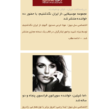
در پاسداشت «ایران»، «ایثار» و«شهادت»
مجموعه موسیقایی «از ایران نگذشتیم» با حضور ده
خواننده منتشر شد
اختصاصی سل.نیوز/ مونا خرمی صدیق: آلبوم «از ایران نگذشتیم»
توسط بنیاد شهید و امور ایثارگران در قالب یک نسخه مجازی منتشر
شد. >> ادامه مطلب
«اما شپلین» خواننده سوپرانوی فرانسوی پنجاه و دو
ساله شد
اختصاصی سل.نیوز/ لیدا رجبی: امروز برابر با نوزدهم می، زادروز