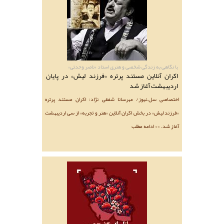
با نگاهی به زندگی شخصی و هنری استاد «ناصر وحدتی»
اکران آنلاین مستند پرتره «فرزند لیش» در پایان
اردیبهشت آغاز شد
اختصاصی سل.نیوز/ مهرسانا شفقی نژاد: اکران مستند پرتره
«فرزند لیش» در بخش اکران آنلاین «هنر و تجربه» از سی اردیبهشت
آغاز شد. >> ادامه مطلب