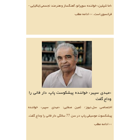
«اما شپلين» خواننده سوپرانو، آهنگساز و هنرمند تجسمی ایتالیایی -
فرانسوی است. >> ادامه مطلب
«مهدی سپهر» خواننده پیشکوست پاپ، دار فانی را
وداع گفت
اختصاصی سل.نیوز/ ثمین صفایی: «مهدی سپهر» خواننده
پیشکسوت موسیقی پاپ در سن 77 سالگی دار فانی را وداع گفت.
>> ادامه مطلب