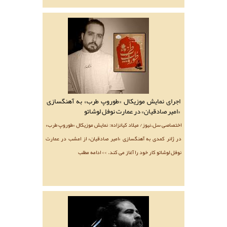
اجرای نمایش موزیکال «طوروپ طرب» به آهنگسازی
«امیر صادقیان» در عمارت نوفل لوشاتو
اختصاصی سل.نیوز/ میلاد کیانزاده: نمایش موزیکال «طوروپ طرب»
در ژانر کمدی به آهنگسازی «امیر صادقیان» از امشب در عمارت
نوفل لوشاتو کار خود را آغاز می کند. >> ادامه مطلب