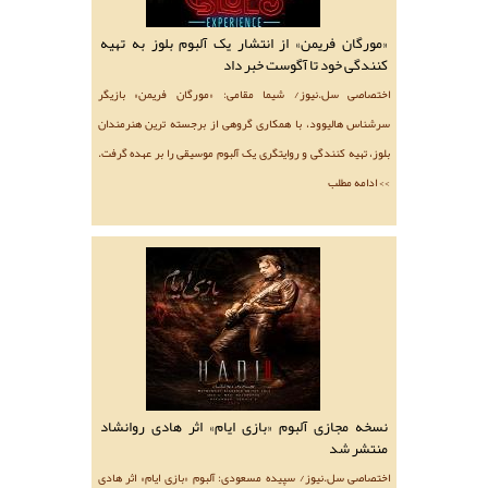
«مورگان فریمن» از انتشار یک آلبوم بلوز به تهیه
کنندگی خود تا آگوست خبر داد
اختصاصی سل.نیوز/ شیما مقامی: «مورگان فریمن» بازیگر
سرشناس هالیوود، با همکاری گروهی از برجسته ترین هنرمندان
بلوز، تهیه کنندگی و روایتگری یک آلبوم موسیقی را بر عهده گرفت.
>> ادامه مطلب
نسخه مجازی آلبوم «بازی ایام» اثر هادی روانشاد
منتشر شد
اختصاصی سل.نیوز/ سپیده مسعودی: آلبوم «بازی ایام» اثر هادی