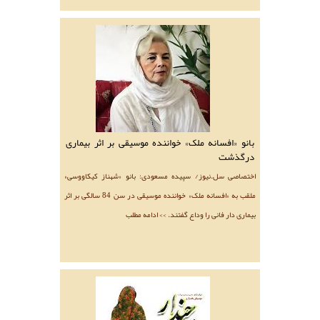
بانو «افسانه ملک» خواننده موسیقی بر اثر بیماری
درگذشت
اختصاصی سل.نیوز/ سپیده مسعودی: بانو «شهناز کیکاووسی»
ملقب به «افسانه ملک» خواننده موسیقی در سن 84 سالگی بر اثر
بیماری دار فانی را وداع گفتند. >> ادامه مطلب