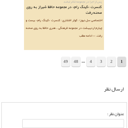
پس از اجرا در مجموعه ‌تئاتر ‌لبخند
کنسرت «کینگ رام» در مجموعه حافظ شیراز به روی
صحنه رفت
اختصاصی سل.نیوز/ کوثر افشاری: کنسرت «کینگ رام» بیست و
چهارم اردیبهشت در مجموعه فرهنگی ـ هنری حافظ به روی صحنه
رفت. >> ادامه مطلب
...
49
48
4
3
2
1
مجموع 1010 خبر
ارسال نظر
عنوان نظر :