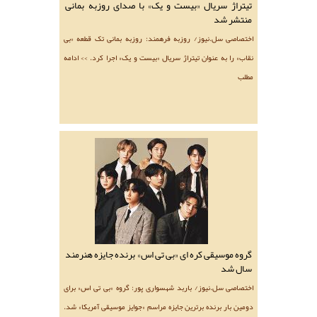
تیتراژ سریال «بیست و یک» با صدای روزبه بمانی
منتشر شد
اختصاصی سل.نیوز/ روزبه فرهمند: روزبه بمانی تک قطعه «بی
نقاب» را به عنوان تیتراژ سریال «بیست و یک» اجرا کرد. >> ادامه
مطلب
گروه موسیقی کره ای «بی تی اس» برنده جایزه هنرمند
سال شد
اختصاصی سل.نیوز/ باربد شهسواری پور: گروه «بی تی اس» برای
دومین بار برنده برترین جایزه مراسم «جوایز موسیقی آمریکا» شد.