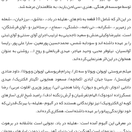
توسط موسسه فرهنگی ـ هنری «سی لحن باربد» به علاقمندان عرضه شد.
در این اثر که شامل 10 قطعه به نام های «هلهله در باد»، «عاشق»، «برزخیان»، «شعله
در زمهریر»، «شکرانه»، «نی نامه»، «تشنگی»، «سماع»، «رستاخیز» و «آوای فرشتگان»
است، علیرضا وکیلی منش و سعید تاجدینی به ترتیب اجرای آوای سنتی و آوای تبتی
را بر عهده داشته اند و سودابه شمس، محمدحسین پورمعین، سارا علی پور، رایسا
آوانسیان، نیلوفر محبی، وحید مهاجر، مهدی قربانعلی و روح ا... روشنی به عنوان
همخوان در این اثر هنرنمایی کرده اند.
میثم مروستی (ویولن، ویولا و سه تار)، پدرام فریوسفی (ویولن و ویولا)، داود منادی
(ویلنسل)، سینا جهان آبادی (کمانچه)، مسعود همایونی (گیتار الکتریک)، مهدی
دانایی (دوتار، تارباس و دیوان)، پاشا هنجنی (نی)، پرویز وزیری (فلوت عربی)، رضا
عسگرزاده (دودوک)، الهام تفرشیان و آرش زنگنه (دف)، رامبد شیخ لاری (سازهای
کوبه ای الکترونیک) نیز نوازندگانی هستند که در آلبوم «هلهله» با بهرنگ قدرتی که
خود نوازندگی پیانو را بر عهده داشته است، همکاری کرده اند.
در معرفی این آلبوم آمده است: «هلهله در باد، نجوایی است عاشقانه در برهوت
بندگی . . . زمزمه ای است آهنگین در این دنیای آهنی برای زدودن غبارهای روحمان