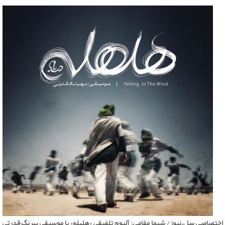
اختصاصی سل.نیوز/ شیما مقامی: آلبوم تلفیقی «هلهله» با موسیقی بهرنگ قدرتی