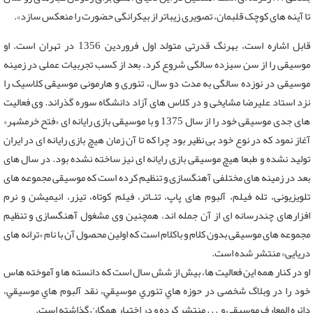
تا آینه های کوچک قلبمان، تصویری زیباتر از بیکرانگی حضورت را منعکس سازد».
قابل اشاره است، بهرنگ قدرتی متولد اول فروردین 1356 در تهران است. او
موسیقی را از سن سیزده سالگی شروع کرد. بعد از کسب تجربیات عملی در زمینه
موسیقی در نوزده سالگی به مدت دو سال، تئوری و هارمونی موسیقی کلاسیک را
نزد استاد علیرضا مشایخی و در کلاس های آزاد دانشگاه سوره گذراند. وی فعالیت
های جدی موسیقی خود را از سال 1375 و با موسیقی بازی رایانه ای «فتح خرمشهر»
آغاز نمود که در نوع خود بی نظیر بود چرا که تا آن زمان هیچ بازی رایانه ای در ایران
تولید نشده و طبعا هیچ موسیقی بازی رایانه ای نیز ساخته نشده بود. در سال های
بعد در زمینه های مختلفی آهنگسازی و تنظیم کرده است که موسیقی مجموعه های
تلویزیونی، تله فیلم، آلبوم های پاپ، تئـاتر، فیلم کوتاه، تیزر، انیمیشن و نرم
افزارهای چندرسانه ای از آن جمله اند. همچنین وی مشغول آهنگسازی و تنظیم
مجموعه های موسیقی بدون کلام و باکلام است که اولین محصول آن با نام «ترانه های
دریایی» منتشر شده است.
او در كنار همه اين فعاليت ها، بیش از شش سال است كه دانسته ها و آموخته هاس
خود را در وبلاگ شخصی در حوزه هاي تئوري موسيقي، نقد آلبوم هاي موسيقي،
دائره المعارف موسيقي و . . . منتشر کرده و در اختيار همگان گذاشته است.