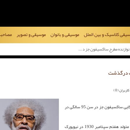
یقی کلاسیک و بین الملل
موسیقی و بانوان
موسیقی و تصویر
مصاحبه
 نوازنده مطرح ساکسیفون جز د ...
رک درگذشت
ربران ( 0 )
اختصاصی سل.نیوز/ پرنیان نوایی: «سانی رالینز» نوازنده مطرح آمریکایی ساکسیفون جز در سن 95 سالگی در
«سانی رالینز» (Sonny Rollins) نوازنده ساکسیفون تِنور سبک جز متولد هفتم سپتامبر 1930 در نیویورک