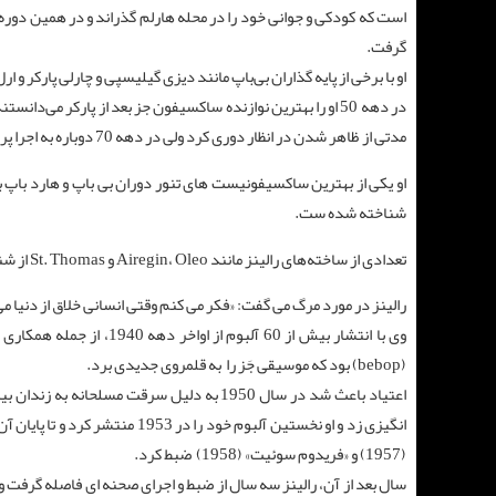
است که کودکی و جوانی خود را در محله هارلم گذراند و در همین دور
گرفت.
او با برخی از پایه ‌گذاران بی‌باپ مانند دیزی گیلیسپی و چارلی پارکر و ارل
مدتی از ظاهر شدن در انظار دوری کرد ولی در دهه 70 دوباره به اجرا پرداخت.
او یکی از بهترین ساکسیفونیست‌ های تنور دوران بی باپ و هارد باپ
شناخته شده ست.
تعدادی از ساخته‌های رالینز مانند Airegin، Oleo و St. Thomas از شناخته‌ شده ‌ترین آثار جَز و در رده نغمه های استاندارد جز به شمار می ‌آیند.
رالینز در مورد مرگ می گفت: «فکر می‌ کنم وقتی انسانی خلاق از دنیا م
وی با انتشار بیش از 60 آ
(bebop) بود که موسیقی جَز را به قلمروی جدیدی برد.
(1957) و «فریدوم سوئیت» (1958) ضبط کرد.