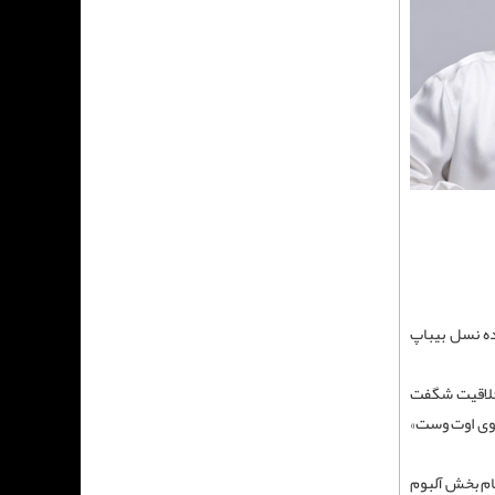
گان زنده نسل بیباپ
از اعتیاد، جرقه خلاقیت شگفت
م خود را در 1953 منتشر کرد و تا پایان آن دهه، 17 آلبوم دیگر از جمله آثار شاخصی مانند «ساکسیفون کولوسوس» (1956)، «وی اوت وست»
رگ تقویت کرد که الهام‌ بخش آلبوم