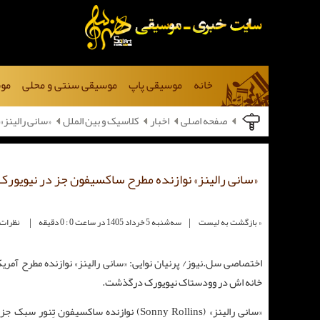
خانه
موسیقی پاپ
موسیقی سنتی و محلی
موس
صفحه اصلی
اخبار
کلاسیک و بین الملل
«سانی رالینز»
«سانی رالینز» نوازنده مطرح ساکسیفون جز در نیویو
|
|
« بازگشت به لیست
ﺳﻪشنبه 5 خرداد 1405 در ساعت 0 : 0 دقیقه
نظرات کا
خانه اش در وودستاک نیویورک درگذشت.