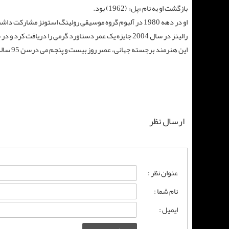
بازگشت او به نام «پل» (1962) بود.
او در دهه 1980 در آلبوم گروه موسیقی رولینگ استونز مشارکت داشت.
رالینز در سال 2004 جایزه یک عمر دستاورد گرمی را دریافت کرد و در سال 2014 پس از تشخیص بیماری فیبروز ریوی بازنشسته شد.
این هنرمند برجسته جهانی، عصر روز بیست و پنجم می درسن 95 سالگی بر اثر بیماری درگذشت.
ارسال نظر
عنوان نظر :
نام شما :
ایمیل :