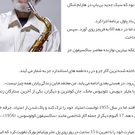
ه بود که سبک جدید بی باپ در هارلم شکل
 باد پاول برنامه اجرا کرد.
در دهه 50 او را بهترین نوازنده ساکسیفون جز بعد از پارکر می‌دانستند اما در دهه 60 به فریجز روی آورد. سپس
 بلکه بهترین نوازنده معاصر ساکسیفون جز
ی ‌رود، در هستی بعدی ادامه می ‌یابد. من معتقدم این زندگی پایان همه‌ چیز نیست».
لبوم از اواخر دهه 1940، از جمله همکاری با مایلز دیویس، تلونیوس مانک، جان کولترین و دیگران، یکی از آخرین ستار
اعتیاد باعث شد در سال 1950 به دلیل سرقت مسلحانه به زندان بیافتد اما در سال 1955 توانست اعتیاد خود را ترک کند و پاک شدن 
‌انگیزی زد و او نخستین آلبو
سال بعد از آن، رالینز سه سال از ضبط و اجرای صحنه‌ ای فاصله گرفت و مهارت خود را با تمرین تا 15 ساعت در روز روی پل عابر ویلیامزبو