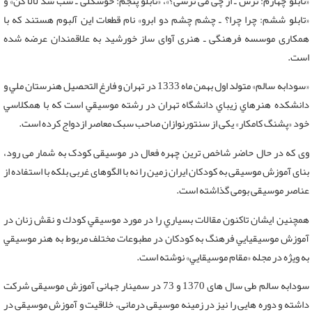
«تابلو چهارم: ترس ـ از چی می ترسی؟»، «تابلو پنجم: خوشگلی ـ شب شد لالا کن» و
«تابلو ششم: چرا چرا؟ ـ چشم چشم دو ابرو» نام قطعات این آلبوم هستند که با
همکاری موسسه فرهنگی ـ هنری آوای ساز خورشید به علاقمندان عرضه شده
است.
«سودابه سالم» متولد اول بهمن ماه 1333 در تهران و فارغ التحصيل هنرستان ملي و
دانشكده هنرهاي زيباي دانشگاه تهران در رشته موسيقي است که با همكلاسي
خود «پشنگ كامكار» یکی از سنتورنوازان صاحب سبک معاصر ازدواج کرده است.
وی که در حال حاضر شاخص ترین چهره فعال در موسیقی کودک به شمار می رود،
بنای آموزش موسیقی به کودکان ایران زمین را نه با الگوهای غربی بلکه با استفاده از
عناصر موسیقی بومی گذاشته است.
همچنین ایشان تاكنون مقالات بسياري را در مورد موسيقي كودك و نقش زنان در
آموزش موسيقيايي فرهنگ به كودكان در مطبوعات مختلف مربوط به هنر موسيقي
به ويژه در مجله «مقام موسيقايي» نوشته است.
سودابه سالم طی سال های 1370 و 73 در سمینار جهانی آموزش موسیقی شرکت
داشته و دوره هایی را نیز در زمینه موسیقی درمانی، خلاقیت و آموزش موسیقی در