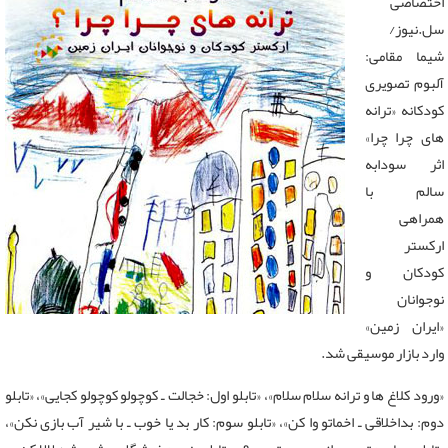
اختصاصی
سل.نیوز/
شیما مقامی:
آلبوم تصویری
کودکانه «ترانه
های چرا چرا»
اثر سودابه
سالم با
همراهی
ارکستر
کودکان و
نوجوانان
«ایران زمین»
وارد بازار موسیقی شد.
«ورود کلاغ ها و ترانه سلام سلام»، «تابلو اول: خجالت ـ کوچولو کوچولو کجایی»، «تابلو
دوم: بداخلاقی ـ اخماتو وا کن»، «تابلو سوم: کار بد یا خوب ـ با شیر آب بازی نکن»،