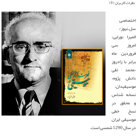
نظرات کاربران ( 0 )
اختصاصی
سل.نیوز/
المیرا نورایی:
امروز سی
فروردین ماه
برابر با زادروز
«محمد تقی
دانش پژوه»
موسیقیدان،
نسخه شناس
و محقق در
نسخ خطی
موسیقی ایران
در سال 1290 شمسی است.