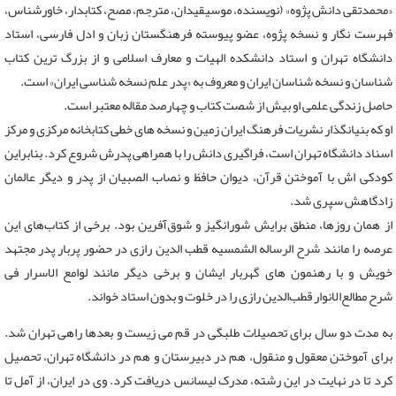
«محمدتقی دانش ‌پژوه» (نویسنده، موسیقیدان، مترجم، مصح، کتابدار، خاورشناس،
فهرست نگار و نسخه پژوه، عضو پیوسته فرهنگستان زبان و ادل فارسی، استاد
دانشگاه تهران و استاد دانشکده الهیات و معارف اسلامی و از بزرگ ‌ترین کتاب
‌شناسان و نسخه ‌شناسان ایران و معروف به «پدر علم نسخه شناسی ایران» است.
حاصل زندگی علمی او بیش از شصت کتاب و چهارصد مقاله معتبر است.
او که بنیانگذار نشریات فرهنگ ایران زمین و نسخه های خطی کتابخانه مرکزی و مرکز
اسناد دانشگاه تهران است، فراگیری دانش را با همراهی پدر‌ش شروع کرد. بنابراین
کودکی‌ اش با آموختن قرآن، دیوان حافظ و نصاب ‌الصبیان از پدر و دیگر عالمان
زادگاهش سپری شد.
از همان روزها، منطق برایش شورانگیز و شوق‌آفرین بود. برخی از کتاب‌های این
عرصه را مانند شرح الرساله الشمسیه قطب الدین رازی در حضور پربار پدر مجتهد
خویش و با رهنمون ‌های گهربار ایشان و برخی دیگر مانند لوامع الاسرار فی
شرح مطالع‌الانوار قطب‌الدین رازی را در خلوت و بدون استاد خواند.
به مدت دو سال برای تحصیلات طلبگی در قم می‌ زیست و بعدها راهی تهران شد.
برای آموختن معقول و منقول، هم در دبیرستان و هم در دانشگاه تهران، تحصیل
کرد تا در نهایت در این رشته، مدرک لیسانس دریافت کرد. وی در ایران، از آمل تا