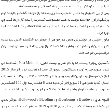
اجرا در آن سقوط کرد و از ناحیه دنده دچار شکستگی در سه قسمت شد.
پس از این اتفاق، او به حضار اعلام کرد، به روی صحنه باز خواهد گشت و با اینکه تیم
پزشکی از اون خواسته بودند به علت مصدومیت کنسرت را نیمه کاره رها کند، وی
15 دقیقه بعد بازگشت و قطعات دیگر خود از جمله «Rockstar» و «Cooped Up» را
اجرا کرد.
مالون سپس در توئیترش ضمن عذرخواهی از حضار، به شکسته شدن سه دنده
اش در حین اجرا اشاره کرد و اظهار داشت بخشی از پول پرداختی حاضران را به عنوان
غرامت پس خواهد داد.
«آستین ریچارد پست» که با نام هنری «پست مالون» (Post Malone) شناخته می
شود، متولد چهارم ژوئیه سیراکیوس نیویورک است که فعالیت خود را از سال 2015
آغاز کرده و سال بعد اولین آلبوم خود را با نام «Stoney» منتشر می کند. قطعه «راک
استار» که با همراهی 21 سویج اجرا کرده به مدت 8 هفته، رتبه اول 100 آهنگ برتر
بیلبورد بوده است. او بارها با ارای قطعات مختلف در این جدول حضور داشته ست.
آلبوم های « Beerbongs & Bentleys» و « Hollywood's Bleeding» دو اثر بعدی
این خواننده هستند که طی سال های 2018 و 2019 منتشر شدند که هر دو در