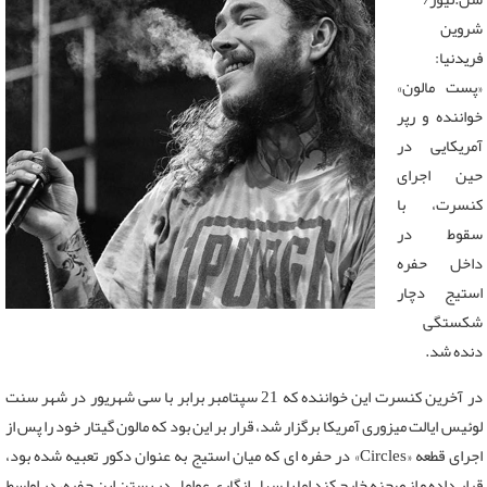
شروین
فریدنیا:
«پست مالون»
خواننده و رپر
آمریکایی در
حین اجرای
کنسرت، با
سقوط در
داخل حفره
استیج دچار
شکستگی
دنده شد.
در آخرین کنسرت این خواننده که 21 سپتامبر برابر با سی شهریور در شهر سنت
لوئیس ایالت میزوری آمریکا برگزار شد، قرار بر این بود که مالون گیتار خود را پس از
اجرای قطعه «Circles» در حفره ای که میان استیج به عنوان دکور تعبیه شده بود،
قرار داده و از صحنه خارج کند اما با سهل انگاری عوامل در بستن این حفره، در اواسط