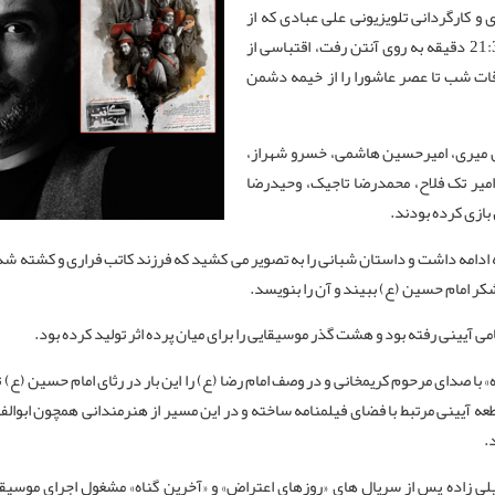
 و کارگردانی تلویزیونی علی عبادی که از
بیست و هفتم شهریور تا چهارم مرداد طی هفت قسمت از ساعت 21:30 دقیقه به روی آنتن رفت، اقتباسی از
ات شب تا عصر عاشورا را از خیمه دشمن
ین میری، امیرحسین هاشمی، خسرو شهراز،
ر تک‌ فلاح، محمدرضا تاجیک، وحیدرضا
بازی کرده بودند.
قعه ادامه داشت و داستان شبانی را به تصویر می کشید که فرزند کاتب فراری و کشته ‌شده
شکر امام حسین (ع) ببیند و آن را بنویسد.
ی آیینی رفته بود و هشت گذر موسیقایی را برای میان‌ پرده اثر تولید کرده بود.
» با صدای مرحوم کریمخانی و در وصف امام رضا (ع) را این بار در رثای امام حسین (ع) ت
عه آیینی مرتبط با فضای فیلمنامه ساخته و در این مسیر از هنرمندانی همچون ابوا
.
ی زاده پس از سریال های «روزهای اعتراض» و «آخرین گناه» مشغول اجرای موسی