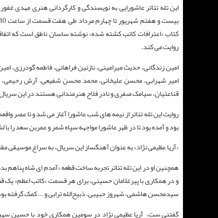
این تله تئاتر عاشورایی به نویسندگی و کارگردانی هنری مهدی غفوری
کتاب «اعترافات کاتب کشته شده» نوشته ساسان ناطق است که اتفاق
روایت می‌ کند.
امین زندگانی، حدیث میرامینی، نازنین فراهانی، فاطمه گودرزی، ام
امیر شهرابی، محسن علیخانی، محمد محسن شفیعی، آرش رحیمی، امی
قناعتیان، سیامک صفری و نادر فلاح هنرمندانی هستند در این سریال 
روایت این تله ‌تئاتر از نیمه‌ های شب عاشورا آغاز می ‌شد و تا عصر وا
بود و آمده بود تا در ظهر عاشورا مواجهه سپاه شمر و عمربن سعد را با ل
«آریا عظیمی ‌نژاد» به عنوان آهنگساز این سریال، به سراغ موسیقی مقام
همچنین او در این تله‌ تئاتر تجربه ساخت قطعه «آمدم ای شاه پناهم بده
و در همکاری با پیرغلامان حسینی، برای هر قسمت «کاتب اعظم» یک قط
سیدمحسن هاشمی، شهروز حبیبی، ذبیح‌الله ترابی و … کمک گرفته بود
گفتنی ست، آریا عظیمی نژاد در سومین همکاری خود با حسین سهیل