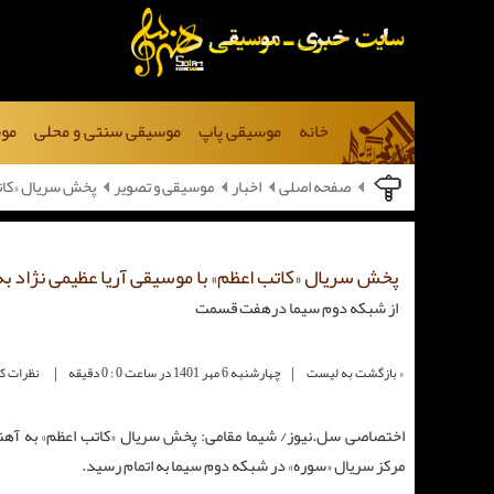
خانه
موسیقی پاپ
موسیقی سنتی و محلی
موس
صفحه اصلی
اخبار
موسیقی و تصویر
پخش سریال «کاتب
پخش سریال «کاتب اعظم» با موسیقی آریا عظیمی نژاد به
از شبکه دوم سیما درهفت قسمت
|
|
« بازگشت به لیست
چهارشنبه 6 مهر 1401 در ساعت 0 : 0 دقیقه
نظرات کارب
اختصاصی سل.نیوز/ شیما مقامی: پخش سریال «کاتب اعظم» به آهنگس
مرکز سریال «سوره» در شبکه دوم سیما به اتمام رسید.