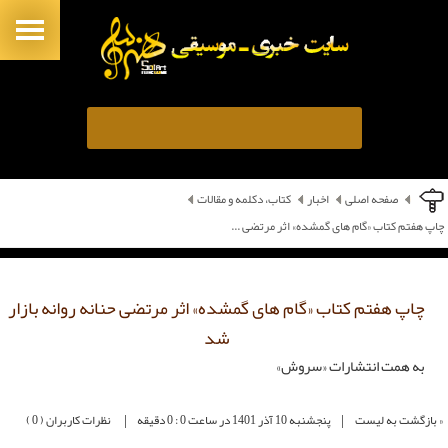
صفحه اصلی
اخبار
کتاب، دکلمه و مقالات
چاپ هفتم کتاب «گام های گمشده» اثر مرتضی ...
چاپ هفتم کتاب «گام های گمشده» اثر مرتضی حنانه روانه بازار
شد
به همت انتشارات «سروش»
|
|
« بازگشت به لیست
پنجشنبه 10 آذر 1401 در ساعت 0 : 0 دقیقه
نظرات کاربران ( 0 )