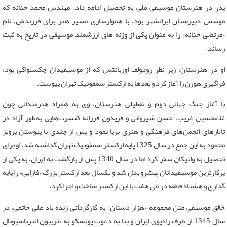
پدر در هنرستان موسیقی ملی به تحصیل ادامه داد. مهندس محمد حنانه که
موسس دبیرستان ایرانشهر بود، با هموارسازی مسیر هنر برای فرزندش، نام
«مرتضی حنانه» را به عنوان یکی از وزنه های ارزشمند موسیقی در تاریخ به ثبت
رساند.
او در هنرستان، زیر نظر رودولف اوربانتس که از موسیقیدان چکسلواکی بود،
فراگیری هورن را آغاز کرد و بعدها به ارکستر سمفونیک تهران پیوست.
با آغاز جنگ جهانی دوم و تعطیلی هنرستان، وی به همراه هنرمندانی چون
غلامحسین غریب، حسن شیروانی و فریدون فرزانه کنسرت‌هایی به‌طور آزاد در
تالارهای انجمن‌های فرهنگی و هنری برپا نمود و پس از چندی با پیوستن پرویز
محمود به این جمع در سال 1325 پایه ارکستر سمفونیک تهران گذاشته شد. او برای
تحصیل به واتیکان سفر کرد اما در سال 1340 پس از بازگشت به ایران، به یکی از
پرکارترین موسیقیدانان پیشرو بدل شد و یکسال بعد ارکستر بزرگ «فارابی» را پایه
گذاری و هشتاد قطعه در طی هفت با این ارکستر ساخت و اجرا کرد.
خالق موسیقی متن مجموعه «هزار دستان» به کارگردانی زنده یاد علی حاتمی، در
سال 1345 از طرف رادیوی ایران و بنا به دعوت یونسکو به «تریبون انترناسیونال