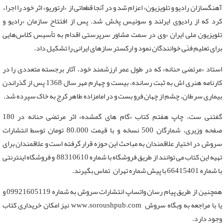
آهنگسازان رادیو و تلویزیون» اعزام شد و در آنجا قطعاتی از «ارتوریو» اثر خود را اجراء
کرد که از رادیوی ایرلند و سوئیس پخش شد. پس از افتتاح سازمان «رادیو و
تلویزیون ملی ایران «وی در سمت مشاور سرپرستی اقدام به تأسیس کلاس‌هایی
برای تعلیم فنّی خوانندگان نمود و ارکستر سازهای ایرانی را تشکیل داد.
استاد «مرتضی حنانه» که در طول عمر ارزشمند خود، آثار برجسته متعددی را در
کارنامه هنری اش به ثبت رسانده، بیست و چهارم مهر سال 1368 پس از گذراندن
بیماری سرطان، چشم از چهان فرو بست و در امامزاده طاهر کرج به خاک سپرده شد.
گفتنی ست، چاپ هفتم کتاب «گام های گمشده» اثر مرتضی حنانه در 180
صفحه وزیری، شمارگان 500 نسخه و با قیمت 80.000 تومان توسط انتشارات
سروش در اختیار علاقمندان به مباحث این حوزه قرار گرفته است و علاقمندان برای
تهیه این کتاب می ‌توانند از طریق فروشگاه با شماره 88310610 و فروشگاه اینترنتی
با شماره 66415401 با پیش شماره تهران تماس بگیرند.
همچنین از طریق پیام ‌رسان واتساپ انتشارات سروش به شماره 09921605119 و
یا با مراجعه به وبگاه سروش www.soroushpub.com نیز امکان خریداری کتاب
وجود دارد.