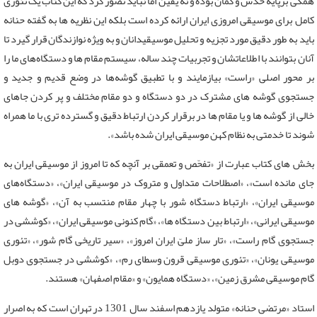
همگی برپایه حدس و گمان بوده و نه یقین اما نباید تصور کرد که این کتاب یک تئوری
کامل برای موسیقی امروزی‌ ایران ارائه کرده است بلکه این نظریه‌ ها به گفته‌ حنانه
باید به ‌طور دقیق مورد تجزیه و تحلیل موسیقیدانان و به ویژه‌ نوازندگان قرار گیرد تا
آنان بتوانند با اطلاعاتشان و تجربیات‌ چند ساله، سیستم مقام‌ ها و دستگاه‌های ما را
بر محور اصلی‌ «راست» بیازمایند و با تطبیق گوشه‌ها در وضع قدیم و جدید و
جستجوی گوشه ‌های مشترک در دو دستگاه و دو مقام‌ مختلف و پر کردن جاهای
خالی از گوشه ‌ها و یا مقام ‌ها در برقرار کردن ارتباط دقیق و گسترده ‌تری با ما همراه
شوند تا خدمتی به نظام کهن موسیقی ایران شده باشد».
بخش‌ های کتاب عبارت از «تفحّص و تعمقی بر آنچه که تا امروز از موسیقی ایران به
جای مانده است»، «اصطلاحات متداول و متروک در موسیقی ایران»، «دستگاه‌های
موسیقی ایران»، «ارتباط دستگاه شور با چهار مقام منتسب به آن»، «گوشه‌ های
موسیقی ایرانی»، «ارتباط بین دستگاه ‌ها»، «گام کنونی موسیقی ایران»، «کوششی در
جستجوی گام راست»، «تار ساز ملیّ ایران امروز»، «سیر تاریخی گام شور»، «تئوری
موسیقی یونان»، «تئوری موسیقی قرون وسطای رم»، «کوششی در جستجوی دوبل
گام موسیقی مشرق زمین»، «دستگاه همایون» و «مقام اصفهان» هستند.
استاد «مرتضی حنانه» متولد یازدهم اسفند سال 1301 در تهران است که به اصرار