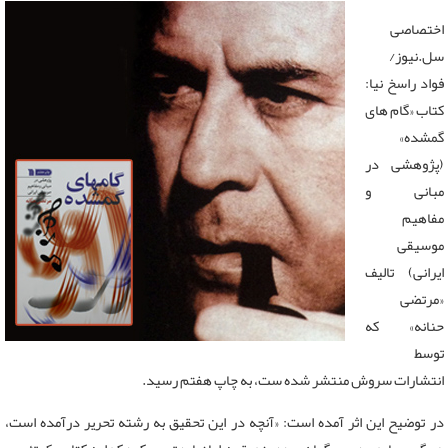
اختصاصی
سل.نیوز/
فواد راسخ نیا:
کتاب «گام های
گمشده»
(پژوهشی در
مبانی و
مفاهیم
موسیقی
ایرانی) تالیف
«مرتضی
حنانه» که
توسط
انتشارات سروش منتشر شده ست، به چاپ هفتم رسید.
در توضیح این اثر آمده است: «آنچه در این تحقیق به رشته‌ تحریر درآمده است،