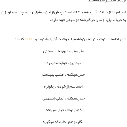
ارشاد منتشر شده است.
امیرام که از خوانندگان دهه هشتاد است، پیش از این «عشق نهان»، «پدر»، «دلو بزن
به دریا»، «پل» و ... را در کارنامه موسیقی خود دارد.
* در ادامه می توانید ترانه این قطعه را بخوانید، آن را بشنوید و
دانلود
کنید:
مثل منی ، دیوونه ای سختی
بیداریو ، خوابت نمیبره
حس میکنم ، امشب ببینمت
احساسم از خودم ، جلوتره
حس میکنم ، خیلی شبیهمی
ذهن توام ، خیال میبافه
انگار توهم ، دلت که میگیره