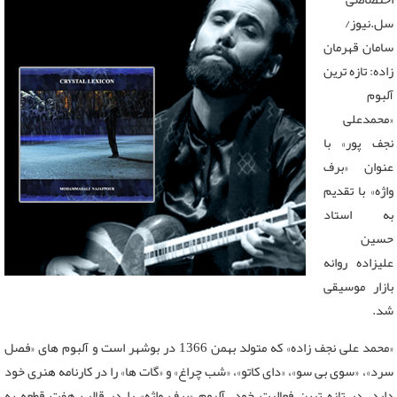
سل.نیوز/
سامان قهرمان
زاده: تازه ترین
آلبوم
«محمدعلی
نجف پور» با
عنوان «برف
واژه» با تقدیم
به استاد
حسین
علیزاده روانه
بازار موسیقی
شد.
«محمد علی نجف زاده» که متولد بهمن 1366 در بوشهر است و آلبوم های «فصل
سرد»، «سوی بی سو»، «دای کاتو»، «شب چراغ» و «گات ها» را در کارنامه هنری خود
دارد، در تازه ترین فعالیت خود، آلبوم «برف واژه» را در قالب هفت قطعه به