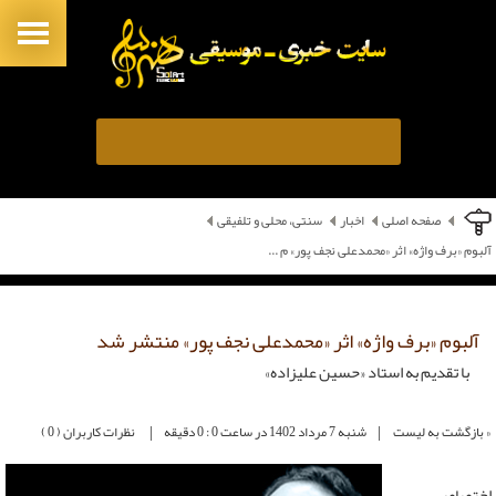
صفحه اصلی
اخبار
سنتی، محلی و تلفیقی
آلبوم «برف واژه» اثر «محمدعلی نجف پور» م ...
آلبوم «برف واژه» اثر «محمدعلی نجف پور» منتشر شد
با تقدیم به استاد «حسین علیزاده»
|
|
« بازگشت به لیست
شنبه 7 مرداد 1402 در ساعت 0 : 0 دقیقه
نظرات کاربران ( 0 )
اختصاصی