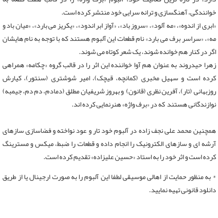
خوانندگی، آهنگسازی و ترانه سرایی خود منتشر کرده است.
«ابری از اندوه»، «مه آلود»، «سروز باد»، «آواز ابر اندود»، «یکریز می بارد»، «میان باد و
مه»، «سراسر برف می بارد» نام قطعات این آلبوم هستند که با توجه به نام هایشان
اگر در کنار هم خوانده شوند، یک شعر کوتاه می شوند.
زهرا حیدروند به عنوان هم آوا خواننده این اثر را در قالب گروه «چکامه» همراهی
کرده است و سهیل مخبری (کمانچه، قیچک)، امیر شوشتری (سنتور)، کیارش
روزبهانی (تار)، آفرین نظری (قانون) و بهروز شریفیان مطلق (دمادم، دم دم، جیمبه)
نوازندگانی هستند که در «برف واژه» هنرنمایی کرده اند.
همچنین محمد علی نجف زاده در آلبوم خود تار و عود نواخته و فضاسازی سازهای
آرشه ای و سازهای الکترونیک را انجام داده و قطعات را ضبط، میکس و مسترینگ
کرده است و اثر خود را به استاد «حسین علیزاده» تقدیم کرده است.
* به منظور حمایت از اهالی موسیقی لطفا این آلبوم را به صورت ارجینال یا از طریق
دانلود قانونی تهیه نمایید.